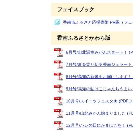
フェイスブック
香南市ふるさと応援寄附 PR隊（フ
香南ふるさとかわら版
6月号/山北温室みかんスタート！ (PDF
7月号/夏を乗り切る香南ジェラート (PD
8月号/高知の新米をお届けします！ (PD
9月号/高知の鮎はこじゃんちうまい！ (P
10月号/スイーツフェスタ★ (PDFファイ
11月号/山北みかん始まりました (PDF
12月号/ハレの日にかまぼこを！ (PDF