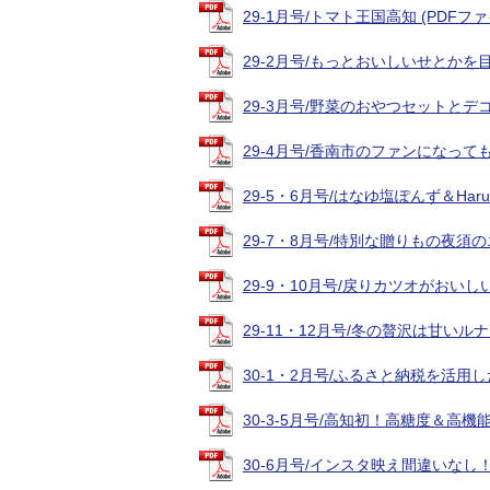
29-1月号/トマト王国高知 (PDFファイル
29-2月号/もっとおいしいせとかを目指し
29-3月号/野菜のおやつセットとデコポン
29-4月号/香南市のファンになってもら
29-5・6月号/はなゆ塩ぽんず＆Haru
29-7・8月号/特別な贈りもの夜須のエ
29-9・10月号/戻りカツオがおいしい季
29-11・12月号/冬の贅沢は甘いルナ・
30-1・2月号/ふるさと納税を活用した成
30-3-5月号/高知初！高糖度＆高機能フ
30-6月号/インスタ映え間違いなし！マ