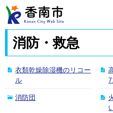
消防・救急
衣類乾燥除湿機のリコー
ル
7
消防団