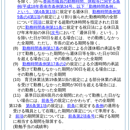
を除く。)
から
香南市職員の勤務時間、休暇等に関する条
例
(平成18年香南市条例第34号。以下「勤務時間条例」
という。)
第4条第1項
に規定する週休日、
勤務時間条例第
9条の4第1項
の規定により割り振られた勤務時間の全部
について
同項
に規定する超勤代休時間を指定された日並
びに
勤務時間条例第11条
に規定する祝日法による休日及
び年末年始の休日
(
次号
において「週休日等」という。)
を除いた日が30日を超える場合には、その勤務しなかっ
た全期間。
ただし、市長の定める期間を除く。
(8)
勤務時間条例第17条
の規定による介護休暇の承認を受
けて勤務しなかった期間から週休日等を除いた日が30日
を超える場合には、その勤務しなかった全期間
(9)
勤務時間条例第17条の2
の規定による介護時間の承認
を受けて勤務しなかった期間が30日を超える場合には、
その勤務しなかった全期間
(10)
育児休業法第19条第1項の規定による部分休業の承認
を受けて勤務しなかった期間が30日を超える場合には、
その勤務しなかった全期間
(11)
基準日以前6箇月の全期間にわたって勤務した日がな
い場合には、
前各号
の規定にかかわらず、その全期間
第12条
第6条第1項
の規定は、
前条
に規定する
条例
の適用を
受ける職員として在職した期間の算定について準用する。
2
前項
の期間算定については、
前条第2項各号
に掲げる期間
に相当する期間を除算する。
(勤勉手当の成績率)