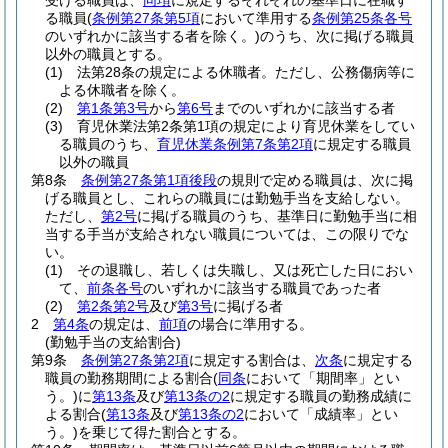
受ける職員は、
同項
に規定するそれぞれの基準日に在職す
る職員
(
条例第27条第5項
において準用する
条例第25条各号
のいずれかに該当する者を除く。)
のうち、次に掲げる職員
以外の職員とする。
(1)
法第28条の規定による休職者。
ただし、公務傷病等に
よる休職者を除く。
(2)
第1条第3号
から
第6号
までのいずれかに該当する者
(3)
育児休業法第2条第1項の規定により育児休業をしてい
る職員のうち、
育児休業条例第7条第2項
に規定する職員
以外の職員
第8条
条例第27条第1項後段
の規則で定める職員は、次に掲
げる職員とし、これらの職員には勤勉手当を支給しない。
ただし、
第2号
に掲げる職員のうち、基準日に勤勉手当に相
当する手当が支給されない職員については、この限りでな
い。
(1)
その退職し、若しくは失職し、又は死亡した日におい
て、
前条各号
のいずれかに該当する職員であった者
(2)
第2条第2号
及び
第3号
に掲げる者
2
第4条
の規定は、
前項
の場合に準用する。
(勤勉手当の支給割合)
第9条
条例第27条第2項
に規定する割合は、
次条
に規定する
職員の勤務期間による割合
(
同条
において「期間率」とい
う。)
に
第13条
及び
第13条の2
に規定する職員の勤務成績に
よる割合
(
第13条
及び
第13条の2
において「成績率」とい
う。)
を乗じて得た割合とする。