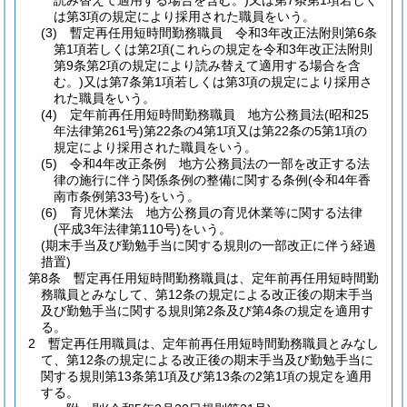
読み替えて適用する場合を含む。)
又は第7条第1項若しく
は第3項の規定により採用された職員をいう。
(3)
暫定再任用短時間勤務職員 令和3年改正法附則第6条
第1項若しくは第2項
(これらの規定を令和3年改正法附則
第9条第2項の規定により読み替えて適用する場合を含
む。)
又は第7条第1項若しくは第3項の規定により採用さ
れた職員をいう。
(4)
定年前再任用短時間勤務職員 地方公務員法
(昭和25
年法律第261号)
第22条の4第1項又は第22条の5第1項の
規定により採用された職員をいう。
(5)
令和4年改正条例 地方公務員法の一部を改正する法
律の施行に伴う関係条例の整備に関する条例
(令和4年香
南市条例第33号)
をいう。
(6)
育児休業法 地方公務員の育児休業等に関する法律
(平成3年法律第110号)
をいう。
(期末手当及び勤勉手当に関する規則の一部改正に伴う経過
措置)
第8条
暫定再任用短時間勤務職員は、定年前再任用短時間勤
務職員とみなして、第12条の規定による改正後の期末手当
及び勤勉手当に関する規則第2条及び第4条の規定を適用す
る。
2
暫定再任用職員は、定年前再任用短時間勤務職員とみなし
て、第12条の規定による改正後の期末手当及び勤勉手当に
関する規則第13条第1項及び第13条の2第1項の規定を適用
する。