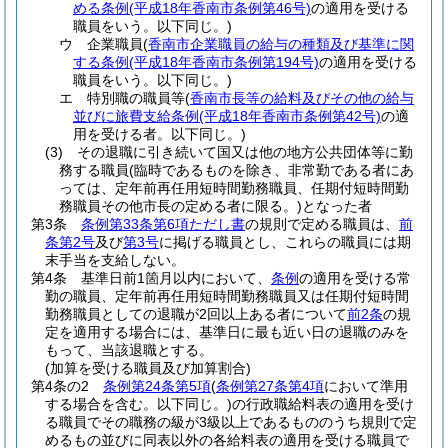
める条例
(平成18年香南市条例第46号)
の適用を受ける
職員をいう。以下同じ。)
ウ
企業職員
(
香南市企業職員の給与の種類及び基準に関
する条例
(平成18年香南市条例第194号)
の適用を受ける
職員をいう。以下同じ。)
エ
特別職の職員等
(
香南市長等の給料及びその他の給与
並びに旅費支給条例
(平成18年香南市条例第42号)
の適
用を受ける者。以下同じ。)
(3)
その退職に引き続いて国又は他の地方公共団体等に勤
務する職員
(臨時であるものを除き、非常勤である者にあ
っては、定年前再任用短時間勤務職員、任期付短時間勤
務職員その他市長の定める者に限る。)
となった者
第3条
条例第33条第6項ただし書
の規則で定める職員は、
前
条第2号
及び
第3号
に掲げる職員とし、これらの職員には期
末手当を支給しない。
第4条
基準日前1箇月以内において、
条例
の適用を受ける常
勤の職員、定年前再任用短時間勤務職員又は任期付短時間
勤務職員としての退職が2回以上ある者について
前2条
の規
定を適用する場合には、基準日に最も近い日の退職のみを
もって、当該退職とする。
(加算を受ける職員及び加算割合)
第4条の2
条例第24条第5項
(
条例第27条第4項
において準用
する場合を含む。以下同じ。)
の行政職給料表の適用を受け
る職員でその職務の級が3級以上であるもののうち規則で定
めるもの並びに同表以外の各給料表の適用を受ける職員で