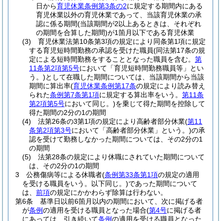
日から
育児休業条例第3条の2
に規定する期間内にある
育児休業以外の育児休業であって、当該育児休業の承
認に係る期間
(当該期間が2以上あるときは、それぞれ
の期間を合算した期間)
が1箇月以下である育児休業
(3)
育児休業法第10条第3項の規定により同条第1項に規定
する育児短時間勤務の承認を受けた職員
(同法第17条の規
定による短時間勤務をすることとなった職員を含む。
第
11条第2項第5号
において「育児短時間勤務職員等」とい
う。)
として在職した期間については、当該期間から当該
期間に算出率
(
育児休業条例第17条
の規定により読み替え
られた
条例第7条第1項
に規定する算出率をいう。
第11条
第2項第5号
において同じ。)
を乗じて得た期間を控除して
得た期間の2分の1の期間
(4)
法第26条の3第1項の規定により高齢者部分休業
(
第11
条第2項第3号
において「高齢者部分休業」という。)
の承
認を受けて勤務しなかった期間については、その2分の1
の期間
(5)
法第28条の規定により休職にされていた期間について
は、その2分の1の期間
3
公務傷病等による休職者
(
条例第33条第1項
の規定の適用
を受ける職員をいう。以下同じ。)
であった期間について
は、
前項
の規定にかかわらず除算は行わない。
第6条
基準日以前6箇月以内の期間において、次に掲げる者
が
条例
の適用を受ける職員となった場合
(
第4号
に掲げる者
にあっては、引き続いて
条例
の適用を受ける職員となった