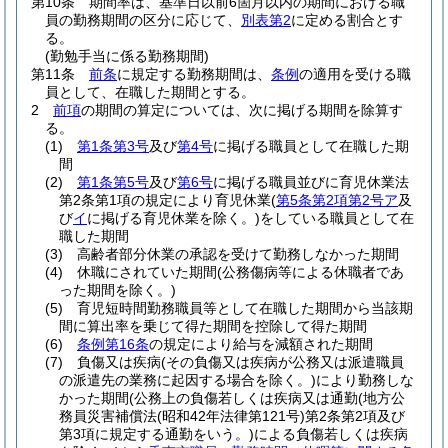
第10条
期間率は、基準日以前6箇月以内の期間における職
員の勤務期間の区分に応じて、
別表第2
に定める割合とす
る。
(勤勉手当に係る勤務期間)
第11条
前条
に規定する勤務期間は、
条例
の適用を受ける職
員として、在職した期間とする。
2
前項
の期間の算定については、次に掲げる期間を除算す
る。
(1)
第1条第3号
及び
第4号
に掲げる職員として在職した期
間
(2)
第1条第5号
及び
第6号
に掲げる職員並びに育児休業法
第2条第1項の規定により育児休業
(
第5条第2項第2号ア
及
び
イ
に掲げる育児休業を除く。)
をしている職員として在
職した期間
(3)
高齢者部分休業の承認を受けて勤務しなかった期間
(4)
休職にされていた期間
(公務傷病等による休職者であ
った期間を除く。)
(5)
育児短時間勤務職員等として在職した期間から当該期
間に算出率を乗じて得た期間を控除して得た期間
(6)
条例第16条
の規定により給与を減額された期間
(7)
負傷又は疾病
(その負傷又は疾病が公務又は派遣職員
の派遣先の業務に起因する場合を除く。)
により勤務しな
かった期間
(公務上の負傷若しくは疾病又は通勤
(地方公
務員災害補償法
(昭和42年法律第121号)
第2条第2項及び
第3項に規定する通勤をいう。)
による負傷若しくは疾病