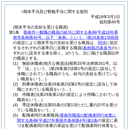
○期末手当及び勤勉手当に関する規則
平成18年3月1日
規則第40号
(期末手当の支給を受ける職員)
第1条
香南市一般職の職員の給与に関する条例
(平成18年香
南市条例第45号。以下「条例」という。)
第24条第1項前段
の規定により期末手当の支給を受ける職員は、
同項
に規定
するそれぞれの基準日に在職する職員
(
条例第25条各号
のい
ずれかに該当する者を除く。)
のうち、次に掲げる職員以外
の職員とする。
(1)
無給休職者
(地方公務員法
(昭和25年法律第261号。以
下「法」という。)
第28条第2項第1号の規定に該当して
休職にされている職員のうち、給与の支給を受けていな
い職員をいう。)
(2)
刑事休職者
(法第28条第2項第2号の規定に該当して休
職にされている職員をいう。)
(3)
停職者
(法第29条第1項の規定により停職にされている
職員をいう。)
(4)
専従休職者
(法第55条の2第1項ただし書の許可を受け
ている職員をいう。)
(5)
配偶者同行休業職員
(
香南市職員の配偶者同行休業に
関する条例
(平成27年香南市条例第4号)
第2条
の規定に基
づき配偶者同行休業の承認を受けて配偶者同行休業をし