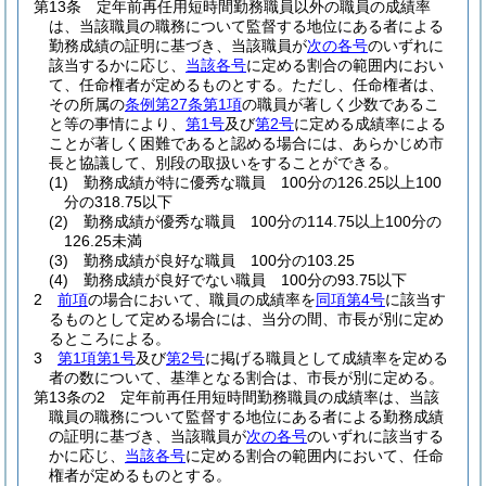
第13条
定年前再任用短時間勤務職員以外の職員の成績率
は、当該職員の職務について監督する地位にある者による
勤務成績の証明に基づき、当該職員が
次の各号
のいずれに
該当するかに応じ、
当該各号
に定める割合の範囲内におい
て、任命権者が定めるものとする。
ただし、任命権者は、
その所属の
条例第27条第1項
の職員が著しく少数であるこ
と等の事情により、
第1号
及び
第2号
に定める成績率による
ことが著しく困難であると認める場合には、あらかじめ市
長と協議して、別段の取扱いをすることができる。
(1)
勤務成績が特に優秀な職員 100分の126.25以上100
分の318.75以下
(2)
勤務成績が優秀な職員 100分の114.75以上100分の
126.25未満
(3)
勤務成績が良好な職員 100分の103.25
(4)
勤務成績が良好でない職員 100分の93.75以下
2
前項
の場合において、職員の成績率を
同項第4号
に該当す
るものとして定める場合には、当分の間、市長が別に定め
るところによる。
3
第1項第1号
及び
第2号
に掲げる職員として成績率を定める
者の数について、基準となる割合は、市長が別に定める。
第13条の2
定年前再任用短時間勤務職員の成績率は、当該
職員の職務について監督する地位にある者による勤務成績
の証明に基づき、当該職員が
次の各号
のいずれに該当する
かに応じ、
当該各号
に定める割合の範囲内において、任命
権者が定めるものとする。