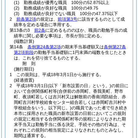
(1)
勤務成績が優秀な職員 100分の52.875以上
(2)
勤務成績が良好な職員 100分の49.75
(3)
勤務成績が良好でない職員 100分の47.375以下
2
前条第2項
の規定は、
前項第3号
に該当するものとして成
績率を定める場合に準用する。
第13条の3
前2条
に定めるもののほか、職員の勤勉手当の成
績率に関し必要な事項は、市長が別に定める。
(端数計算)
第14条
条例第24条第2項
の期末手当基礎額又は
条例第27条
第2項前段
の勤勉手当基礎額に1円未満の端数を生じたとき
は、これを切り捨てるものとする。
附
則
(施行期日)
1
この規則は、平成18年3月1日から施行する。
(経過措置)
2
平成18年3月1日
(以下「新市設置の日」という。)
の前日に
おいて合併関係町村等
(合併前の赤岡町、香我美町、野市
町、夜須町若しくは吉川村又は解散前の香南消防組合、赤
岡町吉川村学校給食センター組合若しくは赤岡町吉川村中
学校組合をいう。以下同じ。)
の職員であった者で引き続き
本市に採用された職員の新市設置の日前においてこの規則
の規定に相当する合併関係町村等の規程によりなされた期
末手当又は勤勉手当に係る決定、手続その他の行為は、そ
れぞれこの規則の相当規定によりなされたものとみなし、
期間は通算する。