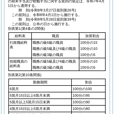
の期末手当及び勤勉手当に関する規則の規定は、令和7年4月
1日から適用する。
附
則
(令和8年3月27日
規則第26号)
この規則は、令和8年4月1日から施行する。
附
則
(令和8年5月28日
規則第39号)
この規則は、公布の日から施行する。
別表第1
(第4条の2関係)
給料表
職員
加算割合
行政職給料
職務の級6級の職員
100分の15
表
職務の級5級及び4級の職員
100分の10
職務の級3級の職員
100分の5
技能職員の
職務の級5級及び4級の職員
100分の10
給料表
職務の級3級の職員
100分の5
別表第2
(第10条関係)
勤務期間
割合
6箇月
100分の100
5箇月15日以上6箇月未満
100分の95
5箇月以上5箇月15日未満
100分の90
4箇月15日以上5箇月未満
100分の80