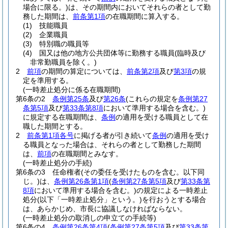
場合に限る。)
は、その期間内においてそれらの者として勤
務した期間は、
前条第1項
の在職期間に算入する。
(1)
技能職員
(2)
企業職員
(3)
特別職の職員等
(4)
国又は他の地方公共団体等に勤務する職員
(臨時及び
非常勤職員を除く。)
2
前項
の期間の算定については、
前条第2項
及び
第3項
の規
定を準用する。
(一時差止処分に係る在職期間)
第6条の2
条例第25条
及び
第26条
(これらの規定を
条例第27
条第5項
及び
第33条第8項
において準用する場合を含む。)
に規定する在職期間は、
条例
の適用を受ける職員として在
職した期間とする。
2
前条第1項各号
に掲げる者が引き続いて
条例
の適用を受け
る職員となった場合は、それらの者として勤務した期間
は、
前項
の在職期間とみなす。
(一時差止処分の手続)
第6条の3
任命権者
(その委任を受けたものを含む。以下同
じ。)
は、
条例第26条第1項
(
条例第27条第5項
及び
第33条第
8項
において準用する場合を含む。)
の規定による一時差止
処分
(以下「一時差止処分」という。)
を行おうとする場合
は、あらかじめ、市長に協議しなければならない。
(一時差止処分の取消しの申立ての手続等)
第6条の4
条例第26条第4項
(
条例第27条第5項
及び
第33条第