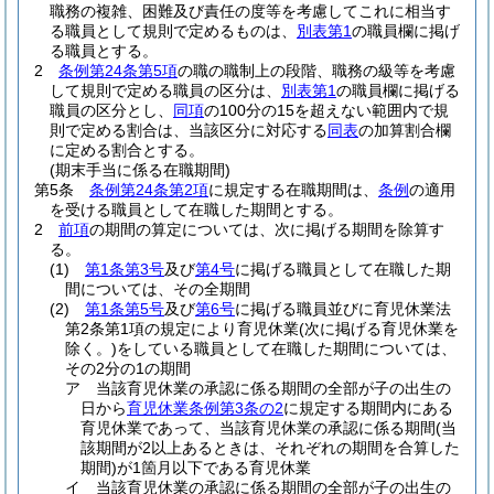
職務の複雑、困難及び責任の度等を考慮してこれに相当す
る職員として規則で定めるものは、
別表第1
の職員欄に掲げ
る職員とする。
2
条例第24条第5項
の職の職制上の段階、職務の級等を考慮
して規則で定める職員の区分は、
別表第1
の職員欄に掲げる
職員の区分とし、
同項
の100分の15を超えない範囲内で規
則で定める割合は、当該区分に対応する
同表
の加算割合欄
に定める割合とする。
(期末手当に係る在職期間)
第5条
条例第24条第2項
に規定する在職期間は、
条例
の適用
を受ける職員として在職した期間とする。
2
前項
の期間の算定については、次に掲げる期間を除算す
る。
(1)
第1条第3号
及び
第4号
に掲げる職員として在職した期
間については、その全期間
(2)
第1条第5号
及び
第6号
に掲げる職員並びに育児休業法
第2条第1項の規定により育児休業
(次に掲げる育児休業を
除く。)
をしている職員として在職した期間については、
その2分の1の期間
ア
当該育児休業の承認に係る期間の全部が子の出生の
日から
育児休業条例第3条の2
に規定する期間内にある
育児休業であって、当該育児休業の承認に係る期間
(当
該期間が2以上あるときは、それぞれの期間を合算した
期間)
が1箇月以下である育児休業
イ
当該育児休業の承認に係る期間の全部が子の出生の