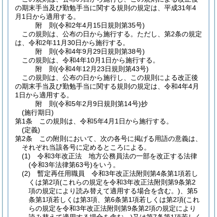
の期末手当及び勤勉手当に関する規則の規定は、平成31年4
月1日から適用する。
附
則
(令和2年4月15日
規則第35号)
この規則は、公布の日から施行する。
ただし、第2条の規定
は、令和2年11月30日から施行する。
附
則
(令和4年9月29日
規則第38号)
この規則は、令和4年10月1日から施行する。
附
則
(令和4年12月23日
規則第43号)
この規則は、公布の日から施行し、この規則による改正後
の期末手当及び勤勉手当に関する規則の規定は、令和4年4月
1日から適用する。
附
則
(令和5年2月9日
規則第14号)
抄
(施行期日)
第1条
この規則は、令和5年4月1日から施行する。
(定義)
第2条
この附則において、次の各号に掲げる用語の意義は、
それぞれ当該各号に定めるところによる。
(1)
令和3年改正法 地方公務員法の一部を改正する法律
(令和3年法律第63号)
をいう。
(2)
暫定再任用職員 令和3年改正法附則第4条第1項若し
くは第2項
(これらの規定を令和3年改正法附則第9条第2
項の規定により読み替えて適用する場合を含む。)
、第5
条第1項若しくは第3項、第6条第1項若しくは第2項
(これ
らの規定を令和3年改正法附則第9条第2項の規定により