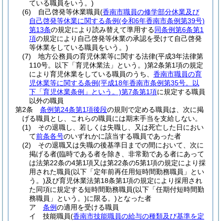
ている職員をいう。)
(6)
自己啓発等休業職員
(
香南市職員の修学部分休業及び
自己啓発等休業に関する条例
(令和6年香南市条例第39号)
第13条
の規定により読み替えて準用する
同条例第6条第1
項
の規定により自己啓発等休業の承認を受けて自己啓発
等休業をしている職員をいう。)
(7)
地方公務員の育児休業等に関する法律
(平成3年法律第
110号。以下「育児休業法」という。)
第2条第1項の規定
により育児休業をしている職員のうち、
香南市職員の育
児休業等に関する条例
(平成18年香南市条例第35号。以
下「育児休業条例」という。)
第7条第1項
に規定する職員
以外の職員
第2条
条例第24条第1項後段
の規則で定める職員は、次に掲
げる職員とし、これらの職員には期末手当を支給しない。
(1)
その退職し、若しくは失職し、又は死亡した日におい
て
前条各号
のいずれかに該当する職員であった者
(2)
その退職又は失職の後基準日までの間において、次に
掲げる者
(臨時である者を除き、非常勤である者にあって
は法第22条の4第1項又は第22条の5第1項の規定により採
用された職員
(以下「定年前再任用短時間勤務職員」とい
う。)
及び育児休業法第18条第1項の規定により採用され
た同項に規定する短時間勤務職員
(以下「任期付短時間勤
務職員」という。)
に限る。)
となった者
ア
条例
の適用を受ける職員
イ
技能職員
(
香南市技能職員の給与の種類及び基準を定