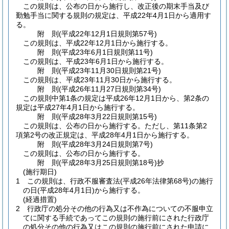
この規則は、公布の日から施行し、改正後の期末手当及び
勤勉手当に関する規則の規定は、平成22年4月1日から適用す
る。
附
則
(平成22年12月1日
規則第57号)
この規則は、平成22年12月1日から施行する。
附
則
(平成23年6月1日
規則第11号)
この規則は、平成23年6月1日から施行する。
附
則
(平成23年11月30日
規則第21号)
この規則は、平成23年11月30日から施行する。
附
則
(平成26年11月27日
規則第34号)
この規則中第1条の規定は平成26年12月1日から、第2条の
規定は平成27年4月1日から施行する。
附
則
(平成28年3月22日
規則第15号)
この規則は、公布の日から施行する。
ただし、第11条第2
項第2号の改正規定は、平成28年4月1日から施行する。
附
則
(平成28年3月24日
規則第7号)
この規則は、公布の日から施行する。
附
則
(平成28年3月25日
規則第18号)
抄
(施行期日)
1
この規則は、行政不服審査法
(平成26年法律第68号)
の施行
の日
(平成28年4月1日)
から施行する。
(経過措置)
2
行政庁の処分その他の行為又は不作為についての不服申立
てに関する手続であってこの規則の施行前にされた行政庁
の処分その他の行為又はこの規則の施行前にされた申請に