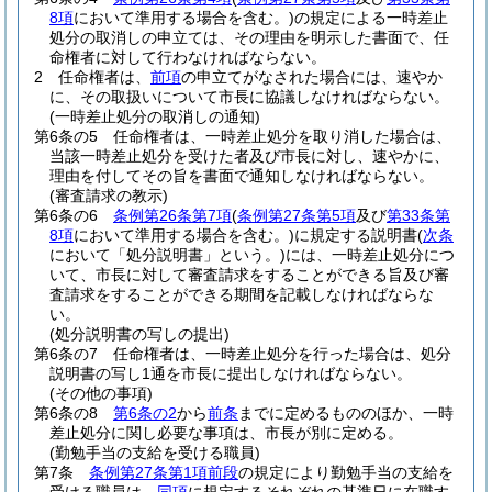
8項
において準用する場合を含む。)
の規定による一時差止
処分の取消しの申立ては、その理由を明示した書面で、任
命権者に対して行わなければならない。
2
任命権者は、
前項
の申立てがなされた場合には、速やか
に、その取扱いについて市長に協議しなければならない。
(一時差止処分の取消しの通知)
第6条の5
任命権者は、一時差止処分を取り消した場合は、
当該一時差止処分を受けた者及び市長に対し、速やかに、
理由を付してその旨を書面で通知しなければならない。
(審査請求の教示)
第6条の6
条例第26条第7項
(
条例第27条第5項
及び
第33条第
8項
において準用する場合を含む。)
に規定する説明書
(
次条
において「処分説明書」という。)
には、一時差止処分につ
いて、市長に対して審査請求をすることができる旨及び審
査請求をすることができる期間を記載しなければならな
い。
(処分説明書の写しの提出)
第6条の7
任命権者は、一時差止処分を行った場合は、処分
説明書の写し1通を市長に提出しなければならない。
(その他の事項)
第6条の8
第6条の2
から
前条
までに定めるもののほか、一時
差止処分に関し必要な事項は、市長が別に定める。
(勤勉手当の支給を受ける職員)
第7条
条例第27条第1項前段
の規定により勤勉手当の支給を