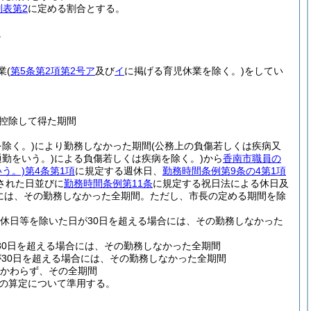
別表第2
に定める割合とする。
。
業
(
第5条第2項第2号ア
及び
イ
に掲げる育児休業を除く。)
をしてい
控除して得た期間
除く。)
により勤務しなかった期間
(公務上の負傷若しくは疾病又
通勤をいう。)
による負傷若しくは疾病を除く。)
から
香南市職員の
う。)
第4条第1項
に規定する週休日、
勤務時間条例第9条の4第1項
された日並びに
勤務時間条例第11条
に規定する祝日法による休日及
には、その勤務しなかった全期間。
ただし、市長の定める期間を除
休日等を除いた日が30日を超える場合には、その勤務しなかった
30日を超える場合には、その勤務しなかった全期間
が30日を超える場合には、その勤務しなかった全期間
かわらず、その全期間
の算定について準用する。