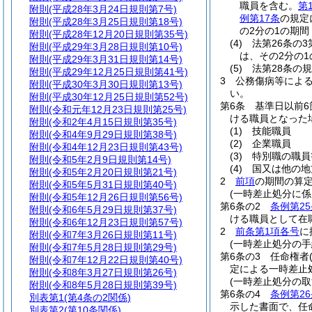
職員を含む。
第
附則
(平成28年3月24日規則第7号)
例第17条
の規定
附則
(平成28年3月25日規則第18号)
の2分の1の期間
附則
(平成28年12月20日規則第35号)
(4)
法第26条の
附則
(平成29年3月28日規則第10号)
は、その2分の1
附則
(平成29年3月31日規則第14号)
(5)
法第28条の
附則
(平成29年12月25日規則第41号)
3
公務傷病等によ
附則
(平成30年3月30日規則第13号)
い。
附則
(平成30年12月25日規則第52号)
第6条
基準日以前
附則
(令和元年12月23日規則第25号)
ける職員となった
附則
(令和2年4月15日規則第35号)
(1)
技能職員
附則
(令和4年9月29日規則第38号)
(2)
企業職員
附則
(令和4年12月23日規則第43号)
(3)
特別職の職員
附則
(令和5年2月9日規則第14号)
(4)
国又は他の地
附則
(令和5年2月20日規則第21号)
2
前項
の期間の算
附則
(令和5年5月31日規則第40号)
(一時差止処分に係
附則
(令和5年12月26日規則第56号)
第6条の2
条例第25
附則
(令和6年5月29日規則第37号)
ける職員として在
附則
(令和6年12月23日規則第57号)
2
前条第1項各号
に
附則
(令和7年3月26日規則第11号)
(一時差止処分の手
附則
(令和7年5月28日規則第29号)
第6条の3
任命権者
附則
(令和7年12月22日規則第40号)
定による一時差止
附則
(令和8年3月27日規則第26号)
(一時差止処分の取
附則
(令和8年5月28日規則第39号)
第6条の4
条例第26
別表第1
(第4条の2関係)
示した書面で、任
別表第2
(第10条関係)