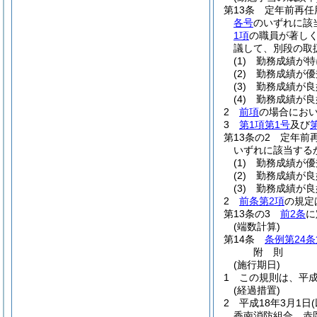
第13条
定年前再任
各号
のいずれに該
1項
の職員が著し
議して、別段の取
(1)
勤務成績が特に
(2)
勤務成績が優秀
(3)
勤務成績が良好
(4)
勤務成績が良好
2
前項
の場合にお
3
第1項第1号
及び
第13条の2
定年前
いずれに該当する
(1)
勤務成績が優秀
(2)
勤務成績が良好
(3)
勤務成績が良好
2
前条第2項
の規定
第13条の3
前2条
に
(端数計算)
第14条
条例第24条
附
則
(施行期日)
1
この規則は、平成
(経過措置)
2
平成18年3月1日
香南消防組合、赤