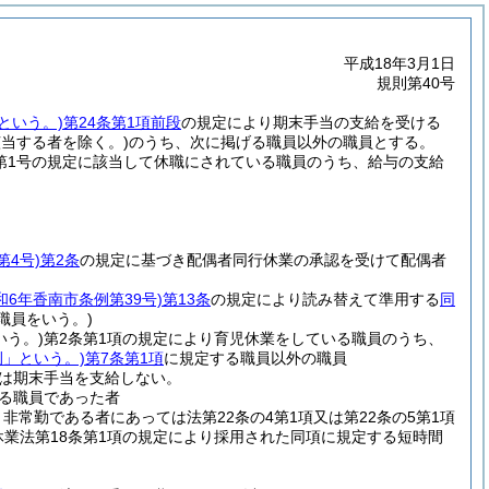
平成18年3月1日
規則第40号
という。)
第24条第1項前段
の規定により期末手当の支給を受ける
当する者を除く。)
のうち、次に掲げる職員以外の職員とする。
項第1号の規定に該当して休職にされている職員のうち、給与の支給
第4号)
第2条
の規定に基づき配偶者同行休業の承認を受けて配偶者
和6年香南市条例第39号)
第13条
の規定により読み替えて準用する
同
職員をいう。)
いう。)
第2条第1項の規定により育児休業をしている職員のうち、
例」という。)
第7条第1項
に規定する職員以外の職員
は期末手当を支給しない。
る職員であった者
非常勤である者にあっては法第22条の4第1項又は第22条の5第1項
休業法第18条第1項の規定により採用された同項に規定する短時間