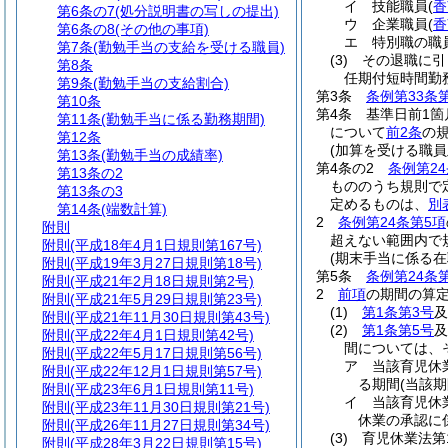
イ
技能職員
(
香
第6条の7
(処分説明書の写しの提出)
ウ
企業職員
(
香
第6条の8
(その他の事項)
エ
特別職の職
第7条
(勤勉手当の支給を受ける職員)
(3)
その退職に引
第8条
任期付短時間勤
第9条
(勤勉手当の支給割合)
第3条
条例第33条
第10条
第4条
基準日前1箇
第11条
(勤勉手当に係る勤務期間)
について
前2条
の
第12条
(加算を受ける職員
第13条
(勤勉手当の成績率)
第4条の2
条例第24
第13条の2
もののうち規則で
第13条の3
定めるものは、
別
第14条
(端数計算)
2
条例第24条第5項
附則
超えない範囲内で
附則
(平成18年4月1日規則第167号)
(期末手当に係る在
附則
(平成19年3月27日規則第18号)
第5条
条例第24条
附則
(平成21年2月18日規則第2号)
2
前項
の期間の算
附則
(平成21年5月29日規則第23号)
(1)
第1条第3号
及
附則
(平成21年11月30日規則第43号)
(2)
第1条第5号
及
附則
(平成22年4月1日規則第42号)
間については、
附則
(平成22年5月17日規則第56号)
ア
当該育児休
附則
(平成22年12月1日規則第57号)
る期間
(当該
附則
(平成23年6月1日規則第11号)
イ
当該育児休
附則
(平成23年11月30日規則第21号)
休業の承認に
附則
(平成26年11月27日規則第34号)
(3)
育児休業法第
附則
(平成28年3月22日規則第15号)