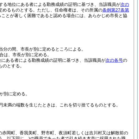
する地位にある者による勤務成績の証明に基づき、当該職員が
次の
定めるものとする。
ただし、任命権者は、その所属の
条例第27条第
ることが著しく困難であると認める場合には、あらかじめ市長と協
当分の間、市長が別に定めるところによる。
合は、市長が別に定める。
位にある者による勤務成績の証明に基づき、当該職員が
次の各号
の
ものとする。
が別に定める。
1円未満の端数を生じたときは、これを切り捨てるものとする。
前の赤岡町、香我美町、野市町、夜須町若しくは吉川村又は解散前の
う。以下同じ。)
の職員であった者で引き続き本市に採用された職