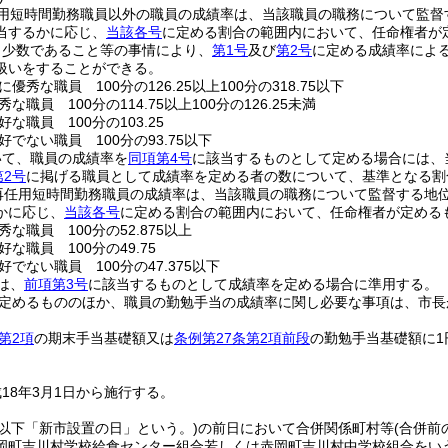
用短時間勤務職員以外の職員の成績率は、当該職員の職務について監督
当するかに応じ、
当該各号
に定める割合の範囲内において、任命権者が
く少数であること等の事情により、
第1号
及び
第2号
に定める成績率によ
扱いをすることができる。
優秀な職員 100分の126.25以上100分の318.75以下
な職員 100分の114.75以上100分の126.25未満
な職員 100分の103.25
でない職員 100分の93.75以下
いて、職員の成績率を
同項第4号
に該当するものとして定める場合には、
第2号
に掲げる職員として成績率を定める者の数について、基準となる割
再任用短時間勤務職員の成績率は、当該職員の職務について監督する地
かに応じ、
当該各号
に定める割合の範囲内において、任命権者が定める
な職員 100分の52.875以上
な職員 100分の49.75
でない職員 100分の47.375以下
は、
前項第3号
に該当するものとして成績率を定める場合に準用する。
定めるもののほか、職員の勤勉手当の成績率に関し必要な事項は、市長
第2項
の期末手当基礎額又は
条例第27条第2項前段
の勤勉手当基礎額に
18年3月1日から施行する。
(以下「新市設置の日」という。)
の前日において合併関係町村等
(合併
岡町吉川村学校給食センター組合若しくは赤岡町吉川村中学校組合をい