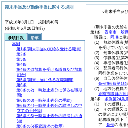
期末手当及び勤勉手当に関する規則
○期末手当及
平成18年3月1日 規則第40号
(期末手当の支給を
(令和8年5月28日施行)
第1条
香南市一般
職員は、
同項
に規
条項目次
沿革
(1)
無給休職者
(
本則
を受けていない
第1条
(期末手当の支給を受ける職員)
(2)
刑事休職者
(
第2条
(3)
停職者
(法第
第3条
(4)
専従休職者
(
第4条
(5)
配偶者同行休
第4条の2
(加算を受ける職員及び加算
同行休業をして
割合)
(6)
自己啓発等休
第5条
(期末手当に係る在職期間)
条例第6条第1項
第6条
(7)
地方公務員の
第6条の2
(一時差止処分に係る在職期
香南市職員の育
間)
第2条
条例第24条
第6条の3
(一時差止処分の手続)
(1)
その退職し、
第6条の4
(一時差止処分の取消しの申
(2)
その退職又は
立ての手続等)
の規定により採
第6条の5
(一時差止処分の取消しの通
勤務職員
(以下
知)
ア
条例
の適用
第6条の6
(審査請求の教示)