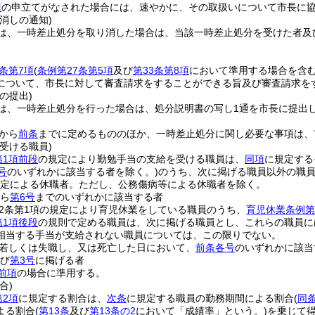
項
の申立てがなされた場合には、速やかに、その取扱いについて市長に
消しの通知)
は、一時差止処分を取り消した場合は、当該一時差止処分を受けた者及
条第7項
(
条例第27条第5項
及び
第33条第8項
において準用する場合を含む
について、市長に対して審査請求をすることができる旨及び審査請求を
の提出)
は、一時差止処分を行った場合は、処分説明書の写し1通を市長に提出
から
前条
までに定めるもののほか、一時差止処分に関し必要な事項は、
受ける職員)
第1項前段
の規定により勤勉手当の支給を受ける職員は、
同項
に規定する
号
のいずれかに該当する者を除く。)
のうち、次に掲げる職員以外の職
規定による休職者。
ただし、公務傷病等による休職者を除く。
ら
第6号
までのいずれかに該当する者
2条第1項の規定により育児休業をしている職員のうち、
育児休業条例第
第1項後段
の規則で定める職員は、次に掲げる職員とし、これらの職員に
相当する手当が支給されない職員については、この限りでない。
若しくは失職し、又は死亡した日において、
前条各号
のいずれかに該当
び
第3号
に掲げる者
前項
の場合に準用する。
合)
第2項
に規定する割合は、
次条
に規定する職員の勤務期間による割合
(
同
よる割合
(
第13条
及び
第13条の2
において「成績率」という。)
を乗じて