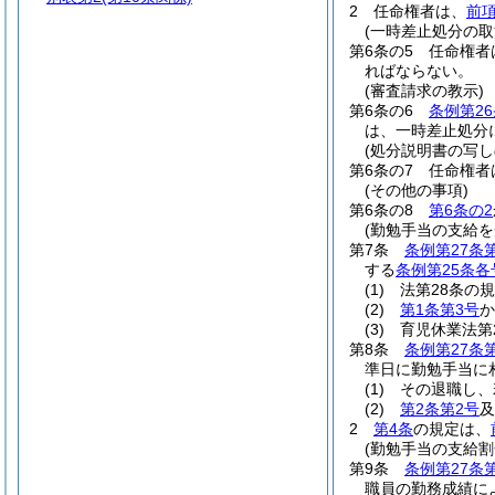
2
任命権者は、
前
(一時差止処分の取
第6条の5
任命権者
ればならない。
(審査請求の教示)
第6条の6
条例第26
は、一時差止処分
(処分説明書の写し
第6条の7
任命権者
(その他の事項)
第6条の8
第6条の2
(勤勉手当の支給を
第7条
条例第27条
する
条例第25条各
(1)
法第28条の
(2)
第1条第3号
か
(3)
育児休業法第
第8条
条例第27条
準日に勤勉手当に
(1)
その退職し、
(2)
第2条第2号
及
2
第4条
の規定は、
(勤勉手当の支給割
第9条
条例第27条
職員の勤務成績に