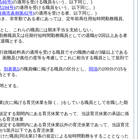
46号)
の適用を受ける職員をいう。以下同じ。)
194号)
の適用を受ける職員をいう。以下同じ。)
香南市条例第42号)
の適用を受ける者。以下同じ。)
除き、非常勤である者にあっては、定年前再任用短時間勤務職員、
とし、これらの職員には期末手当を支給しない。
勤務職員又は任期付短時間勤務職員としての退職が2回以上ある者
該退職とする。
行政職給料表の適用を受ける職員でその職務の級が3級以上である
、困難及び責任の度等を考慮してこれに相当する職員として規則で
、
別表第1
の職員欄に掲げる職員の区分とし、
同項
の100分の15を
合とする。
間とする。
業
(次に掲げる育児休業を除く。)
をしている職員として在職した期
規定する期間内にある育児休業であって、当該育児休業の承認に係
ある育児休業
規定する期間内にある育児休業以外の育児休業であって、当該育児
が1箇月以下である育児休業
受けた職員
(同法第17条の規定による短時間勤務をすることとなった