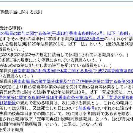
び勤勉手当に関する規則
受ける職員)
職の職員の給与に関する条例
(平成18年香南市条例第45号。以下「条例」
定するそれぞれの基準日に在職する職員
(
条例第25条各号
のいずれかに該
地方公務員法
(昭和25年法律第261号。以下「法」という。)
第28条第2
職員をいう。)
法第28条第2項第2号の規定に該当して休職にされている職員をいう。)
29条第1項の規定により停職にされている職員をいう。)
法第55条の2第1項ただし書の許可を受けている職員をいう。)
業職員
(
香南市職員の配偶者同行休業に関する条例
(平成27年香南市条例
いる職員をいう。)
業職員
(
香南市職員の修学部分休業及び自己啓発等休業に関する条例
(令
の規定により自己啓発等休業の承認を受けて自己啓発等休業をしている
育児休業等に関する法律
(平成3年法律第110号。以下「育児休業法」と
児休業等に関する条例
(平成18年香南市条例第35号。以下「育児休業条
第1項後段
の規則で定める職員は、次に掲げる職員とし、これらの職員に
若しくは失職し、又は死亡した日において
前条各号
のいずれかに該当す
失職の後基準日までの間において、次に掲げる者
(臨時である者を除き、
用された職員
(以下「定年前再任用短時間勤務職員」という。)
及び育児
「任期付短時間勤務職員」という。)
に限る。)
となった者
を受ける職員