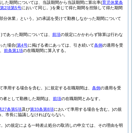
職した期間については、当該期間から当該期間に算出率
(
育児休業条
条第2項第5号
において同じ。)
を乗じて得た期間を控除して得た期間
部分休業」という。)
の承認を受けて勤務しなかった期間について
)
であった期間については、
前項
の規定にかかわらず除算は行わな
った場合
(
第4号
に掲げる者にあっては、引き続いて
条例
の適用を受
、
前条第1項
の在職期間に算入する。
て準用する場合を含む。)
に規定する在職期間は、
条例
の適用を受
の者として勤務した期間は、
前項
の在職期間とみなす。
第27条第5項
及び
第33条第8項
において準用する場合を含む。)
の規
め、市長に協議しなければならない。
。)
の規定による一時差止処分の取消しの申立ては、その理由を明