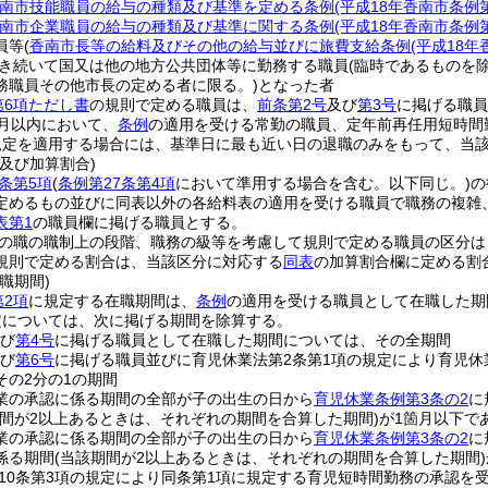
南市技能職員の給与の種類及び基準を定める条例
(平成18年香南市条例第
南市企業職員の給与の種類及び基準に関する条例
(平成18年香南市条例第
員等
(
香南市長等の給料及びその他の給与並びに旅費支給条例
(平成18年
き続いて国又は他の地方公共団体等に勤務する職員
(臨時であるものを
務職員その他市長の定める者に限る。)
となった者
第6項ただし書
の規則で定める職員は、
前条第2号
及び
第3号
に掲げる職員
月以内において、
条例
の適用を受ける常勤の職員、定年前再任用短時間
規定を適用する場合には、基準日に最も近い日の退職のみをもって、当
及び加算割合)
条第5項
(
条例第27条第4項
において準用する場合を含む。以下同じ。)
の
定めるもの並びに同表以外の各給料表の適用を受ける職員で職務の複雑
表第1
の職員欄に掲げる職員とする。
の職の職制上の段階、職務の級等を考慮して規則で定める職員の区分は
規則で定める割合は、当該区分に対応する
同表
の加算割合欄に定める割
職期間)
第2項
に規定する在職期間は、
条例
の適用を受ける職員として在職した期
定については、次に掲げる期間を除算する。
び
第4号
に掲げる職員として在職した期間については、その全期間
び
第6号
に掲げる職員並びに育児休業法第2条第1項の規定により育児休
その2分の1の期間
業の承認に係る期間の全部が子の出生の日から
育児休業条例第3条の2
に
期間が2以上あるときは、それぞれの期間を合算した期間)
が1箇月以下で
業の承認に係る期間の全部が子の出生の日から
育児休業条例第3条の2
に
係る期間
(当該期間が2以上あるときは、それぞれの期間を合算した期間)
10条第3項の規定により同条第1項に規定する育児短時間勤務の承認を