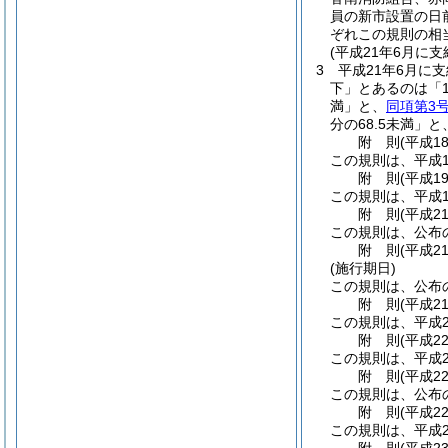
員の新市設置の日
ぞれこの規則の相
(平成21年6月に
3
平成21年6月に
下」とあるのは「10
満」と、
同項第3
分の68.5未満」と
附
則
(平成1
この規則は、平成1
附
則
(平成1
この規則は、平成1
附
則
(平成2
この規則は、公布
附
則
(平成2
(施行期日)
この規則は、公布
附
則
(平成2
この規則は、平成2
附
則
(平成2
この規則は、平成2
附
則
(平成2
この規則は、公布
附
則
(平成2
この規則は、平成2