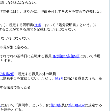
協議しなければならない。
び市長に対し、速やかに、理由を付してその旨を書面で通知しなけ
。)
に規定する説明書
(
次条
において「処分説明書」という。)
に
することができる期間を記載しなければならない。
しなければならない。
市長が別に定める。
それぞれの基準日に在職する職員
(
条例第27条第5項
において準用
員とする。
7条第2項
に規定する職員以外の職員
は勤勉手当を支給しない。
ただし、
第2号
に掲げる職員のうち、基
する職員であった者
条
において「期間率」という。)
に
第13条
及び
第13条の2
に規定する
得た割合とする。