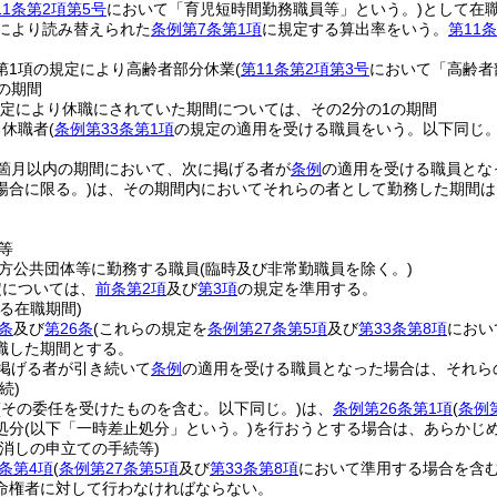
11条第2項第5号
において「育児短時間勤務職員等」という。)
として在
により読み替えられた
条例第7条第1項
に規定する算出率をいう。
第11
3第1項の規定により高齢者部分休業
(
第11条第2項第3号
において「高齢者
の期間
規定により休職にされていた期間については、その2分の1の期間
る休職者
(
条例第33条第1項
の規定の適用を受ける職員をいう。以下同じ。
6箇月以内の期間において、次に掲げる者が
条例
の適用を受ける職員とな
場合に限る。)
は、その期間内においてそれらの者として勤務した期間は
等
方公共団体等に勤務する職員
(臨時及び非常勤職員を除く。)
定については、
前条第2項
及び
第3項
の規定を準用する。
る在職期間)
条
及び
第26条
(これらの規定を
条例第27条第5項
及び
第33条第8項
におい
職した期間とする。
掲げる者が引き続いて
条例
の適用を受ける職員となった場合は、それら
続)
(その委任を受けたものを含む。以下同じ。)
は、
条例第26条第1項
(
条例
処分
(以下「一時差止処分」という。)
を行おうとする場合は、あらかじ
消しの申立ての手続等)
条第4項
(
条例第27条第5項
及び
第33条第8項
において準用する場合を含む
命権者に対して行わなければならない。