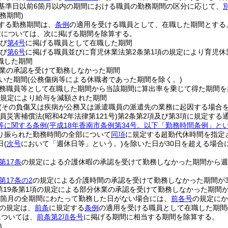
基準日以前6箇月以内の期間における職員の勤務期間の区分に応じて、
務期間)
する勤務期間は、
条例
の適用を受ける職員として、在職した期間とする
定については、次に掲げる期間を除算する。
び
第4号
に掲げる職員として在職した期間
び
第6号
に掲げる職員並びに育児休業法第2条第1項の規定により育児休
職した期間
業の承認を受けて勤務しなかった期間
いた期間
(公務傷病等による休職者であった期間を除く。)
務職員等として在職した期間から当該期間に算出率を乗じて得た期間を
規定により給与を減額された期間
(その負傷又は疾病が公務又は派遣職員の派遣先の業務に起因する場合を
務員災害補償法
(昭和42年法律第121号)
第2条第2項及び第3項に規定する
等に関する条例
(平成18年香南市条例第34号。以下「勤務時間条例」とい
り振られた勤務時間の全部について
同項
に規定する超勤代休時間を指定
日
(
次号
において「週休日等」という。)
を除いた日が30日を超える場合
第17条
の規定による介護休暇の承認を受けて勤務しなかった期間から週
第17条の2
の規定による介護時間の承認を受けて勤務しなかった期間が
第19条第1項の規定による部分休業の承認を受けて勤務しなかった期間
6箇月の全期間にわたって勤務した日がない場合には、
前各号
の規定にか
の規定は、
前条
に規定する
条例
の適用を受ける職員として在職した期間
については、
前条第2項各号
に掲げる期間に相当する期間を除算する。
)