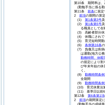
第10条
期間率は、
(勤勉手当に係る勤
第11条
前条
に規定
2
前項
の期間の算
(1)
第1条第3号
及
(2)
第1条第5号
及
る職員として在
(3)
高齢者部分休
(4)
休職にされて
(5)
育児短時間勤
(6)
条例第16条
の
(7)
負傷又は疾病
は通勤
(地方公
勤務時間、休暇
の規定により割
び年末年始の休
く。
(8)
勤務時間条例
全期間
(9)
勤務時間条例
(10)
育児休業法
(11)
基準日以前
第12条
第6条第1項
2
前項
の期間算定
(勤勉手当の成績率