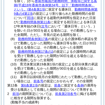
を除く。)
から
香南市職員の勤務時間、休暇等に関する条
例
(平成18年香南市条例第34号。以下「勤務時間条例」
という。)
第4条第1項
に規定する週休日、
勤務時間条例第
9条の4第1項
の規定により割り振られた勤務時間の全部
について
同項
に規定する超勤代休時間を指定された日並
びに
勤務時間条例第11条
に規定する祝日法による休日及
び年末年始の休日
(
次号
において「週休日等」という。)
を除いた日が30日を超える場合には、その勤務しなかっ
た全期間。
ただし、市長の定める期間を除く。
(8)
勤務時間条例第17条
の規定による介護休暇の承認を受
けて勤務しなかった期間から週休日等を除いた日が30日
を超える場合には、その勤務しなかった全期間
(9)
勤務時間条例第17条の2
の規定による介護時間の承認
を受けて勤務しなかった期間が30日を超える場合には、
その勤務しなかった全期間
(10)
育児休業法第19条第1項の規定による部分休業の承認
を受けて勤務しなかった期間が30日を超える場合には、
その勤務しなかった全期間
(11)
基準日以前6箇月の全期間にわたって勤務した日がな
い場合には、
前各号
の規定にかかわらず、その全期間
第12条
第6条第1項
の規定は、
前条
に規定する
条例
の適用を
受ける職員として在職した期間の算定について準用する。
2
前項
の期間算定については、
前条第2項各号
に掲げる期間
に相当する期間を除算する。
(勤勉手当の成績率)