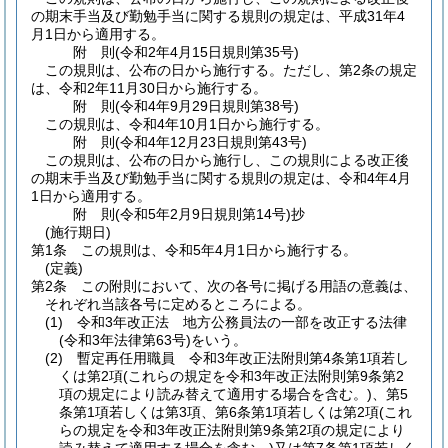
の期末手当及び勤勉手当に関する規則の規定は、平成31年4
月1日から適用する。
附
則
(令和2年4月15日
規則第35号)
この規則は、公布の日から施行する。
ただし、第2条の規定
は、令和2年11月30日から施行する。
附
則
(令和4年9月29日
規則第38号)
この規則は、令和4年10月1日から施行する。
附
則
(令和4年12月23日
規則第43号)
この規則は、公布の日から施行し、この規則による改正後
の期末手当及び勤勉手当に関する規則の規定は、令和4年4月
1日から適用する。
附
則
(令和5年2月9日
規則第14号)
抄
(施行期日)
第1条
この規則は、令和5年4月1日から施行する。
(定義)
第2条
この附則において、次の各号に掲げる用語の意義は、
それぞれ当該各号に定めるところによる。
(1)
令和3年改正法 地方公務員法の一部を改正する法律
(令和3年法律第63号)
をいう。
(2)
暫定再任用職員 令和3年改正法附則第4条第1項若し
くは第2項
(これらの規定を令和3年改正法附則第9条第2
項の規定により読み替えて適用する場合を含む。)
、第5
条第1項若しくは第3項、第6条第1項若しくは第2項
(これ
らの規定を令和3年改正法附則第9条第2項の規定により