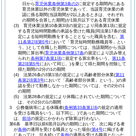
日から
育児休業条例第3条の2
に規定する期間内にある
育児休業以外の育児休業であって、当該育児休業の承
認に係る期間
(当該期間が2以上あるときは、それぞれ
の期間を合算した期間)
が1箇月以下である育児休業
(3)
育児休業法第10条第3項の規定により同条第1項に規定
する育児短時間勤務の承認を受けた職員
(同法第17条の規
定による短時間勤務をすることとなった職員を含む。
第
11条第2項第5号
において「育児短時間勤務職員等」とい
う。)
として在職した期間については、当該期間から当該
期間に算出率
(
育児休業条例第17条
の規定により読み替え
られた
条例第7条第1項
に規定する算出率をいう。
第11条
第2項第5号
において同じ。)
を乗じて得た期間を控除して
得た期間の2分の1の期間
(4)
法第26条の3第1項の規定により高齢者部分休業
(
第11
条第2項第3号
において「高齢者部分休業」という。)
の承
認を受けて勤務しなかった期間については、その2分の1
の期間
(5)
法第28条の規定により休職にされていた期間について
は、その2分の1の期間
3
公務傷病等による休職者
(
条例第33条第1項
の規定の適用
を受ける職員をいう。以下同じ。)
であった期間について
は、
前項
の規定にかかわらず除算は行わない。
第6条
基準日以前6箇月以内の期間において、次に掲げる者
が
条例
の適用を受ける職員となった場合
(
第4号
に掲げる者
にあっては、引き続いて
条例
の適用を受ける職員となった