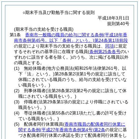
○期末手当及び勤勉手当に関する規則
平成18年3月1日
規則第40号
(期末手当の支給を受ける職員)
第1条
香南市一般職の職員の給与に関する条例
(平成18年香
南市条例第45号。以下「条例」という。)
第24条第1項前段
の規定により期末手当の支給を受ける職員は、
同項
に規定
するそれぞれの基準日に在職する職員
(
条例第25条各号
のい
ずれかに該当する者を除く。)
のうち、次に掲げる職員以外
の職員とする。
(1)
無給休職者
(地方公務員法
(昭和25年法律第261号。以
下「法」という。)
第28条第2項第1号の規定に該当して
休職にされている職員のうち、給与の支給を受けていな
い職員をいう。)
(2)
刑事休職者
(法第28条第2項第2号の規定に該当して休
職にされている職員をいう。)
(3)
停職者
(法第29条第1項の規定により停職にされている
職員をいう。)
(4)
専従休職者
(法第55条の2第1項ただし書の許可を受け
ている職員をいう。)
(5)
配偶者同行休業職員
(
香南市職員の配偶者同行休業に
関する条例
(平成27年香南市条例第4号)
第2条
の規定に基
づき配偶者同行休業の承認を受けて配偶者同行休業をし