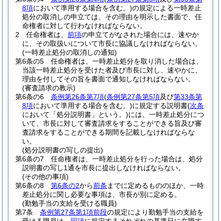
8項
において準用する場合を含む。)
の規定による一時差止
処分の取消しの申立ては、その理由を明示した書面で、任
命権者に対して行わなければならない。
2
任命権者は、
前項
の申立てがなされた場合には、速やか
に、その取扱いについて市長に協議しなければならない。
(一時差止処分の取消しの通知)
第6条の5
任命権者は、一時差止処分を取り消した場合は、
当該一時差止処分を受けた者及び市長に対し、速やかに、
理由を付してその旨を書面で通知しなければならない。
(審査請求の教示)
第6条の6
条例第26条第7項
(
条例第27条第5項
及び
第33条第
8項
において準用する場合を含む。)
に規定する説明書
(
次条
において「処分説明書」という。)
には、一時差止処分につ
いて、市長に対して審査請求をすることができる旨及び審
査請求をすることができる期間を記載しなければならな
い。
(処分説明書の写しの提出)
第6条の7
任命権者は、一時差止処分を行った場合は、処分
説明書の写し1通を市長に提出しなければならない。
(その他の事項)
第6条の8
第6条の2
から
前条
までに定めるもののほか、一時
差止処分に関し必要な事項は、市長が別に定める。
(勤勉手当の支給を受ける職員)
第7条
条例第27条第1項前段
の規定により勤勉手当の支給を