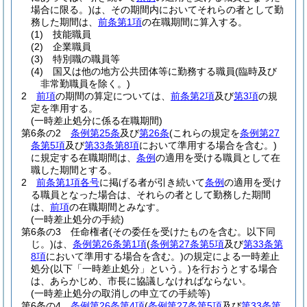
場合に限る。)
は、その期間内においてそれらの者として勤
務した期間は、
前条第1項
の在職期間に算入する。
(1)
技能職員
(2)
企業職員
(3)
特別職の職員等
(4)
国又は他の地方公共団体等に勤務する職員
(臨時及び
非常勤職員を除く。)
2
前項
の期間の算定については、
前条第2項
及び
第3項
の規
定を準用する。
(一時差止処分に係る在職期間)
第6条の2
条例第25条
及び
第26条
(これらの規定を
条例第27
条第5項
及び
第33条第8項
において準用する場合を含む。)
に規定する在職期間は、
条例
の適用を受ける職員として在
職した期間とする。
2
前条第1項各号
に掲げる者が引き続いて
条例
の適用を受け
る職員となった場合は、それらの者として勤務した期間
は、
前項
の在職期間とみなす。
(一時差止処分の手続)
第6条の3
任命権者
(その委任を受けたものを含む。以下同
じ。)
は、
条例第26条第1項
(
条例第27条第5項
及び
第33条第
8項
において準用する場合を含む。)
の規定による一時差止
処分
(以下「一時差止処分」という。)
を行おうとする場合
は、あらかじめ、市長に協議しなければならない。
(一時差止処分の取消しの申立ての手続等)
第6条の4
条例第26条第4項
(
条例第27条第5項
及び
第33条第