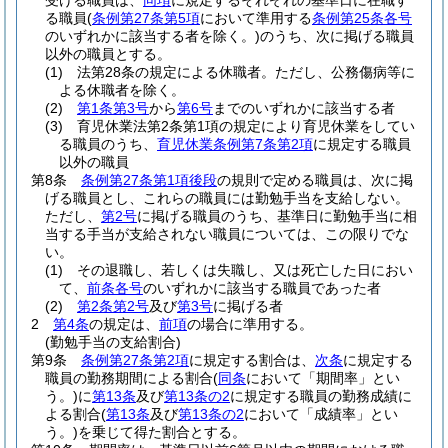
受ける職員は、
同項
に規定するそれぞれの基準日に在職す
る職員
(
条例第27条第5項
において準用する
条例第25条各号
のいずれかに該当する者を除く。)
のうち、次に掲げる職員
以外の職員とする。
(1)
法第28条の規定による休職者。
ただし、公務傷病等に
よる休職者を除く。
(2)
第1条第3号
から
第6号
までのいずれかに該当する者
(3)
育児休業法第2条第1項の規定により育児休業をしてい
る職員のうち、
育児休業条例第7条第2項
に規定する職員
以外の職員
第8条
条例第27条第1項後段
の規則で定める職員は、次に掲
げる職員とし、これらの職員には勤勉手当を支給しない。
ただし、
第2号
に掲げる職員のうち、基準日に勤勉手当に相
当する手当が支給されない職員については、この限りでな
い。
(1)
その退職し、若しくは失職し、又は死亡した日におい
て、
前条各号
のいずれかに該当する職員であった者
(2)
第2条第2号
及び
第3号
に掲げる者
2
第4条
の規定は、
前項
の場合に準用する。
(勤勉手当の支給割合)
第9条
条例第27条第2項
に規定する割合は、
次条
に規定する
職員の勤務期間による割合
(
同条
において「期間率」とい
う。)
に
第13条
及び
第13条の2
に規定する職員の勤務成績に
よる割合
(
第13条
及び
第13条の2
において「成績率」とい
う。)
を乗じて得た割合とする。