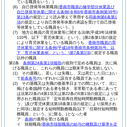
ている職員をいう。)
(6)
自己啓発等休業職員
(
香南市職員の修学部分休業及び
自己啓発等休業に関する条例
(令和6年香南市条例第39号)
第13条
の規定により読み替えて準用する
同条例第6条第1
項
の規定により自己啓発等休業の承認を受けて自己啓発
等休業をしている職員をいう。)
(7)
地方公務員の育児休業等に関する法律
(平成3年法律第
110号。以下「育児休業法」という。)
第2条第1項の規定
により育児休業をしている職員のうち、
香南市職員の育
児休業等に関する条例
(平成18年香南市条例第35号。以
下「育児休業条例」という。)
第7条第1項
に規定する職員
以外の職員
第2条
条例第24条第1項後段
の規則で定める職員は、次に掲
げる職員とし、これらの職員には期末手当を支給しない。
(1)
その退職し、若しくは失職し、又は死亡した日におい
て
前条各号
のいずれかに該当する職員であった者
(2)
その退職又は失職の後基準日までの間において、次に
掲げる者
(臨時である者を除き、非常勤である者にあって
は法第22条の4第1項又は第22条の5第1項の規定により採
用された職員
(以下「定年前再任用短時間勤務職員」とい
う。)
及び育児休業法第18条第1項の規定により採用され
た同項に規定する短時間勤務職員
(以下「任期付短時間勤
務職員」という。)
に限る。)
となった者
ア
条例
の適用を受ける職員
イ
技能職員
(
香南市技能職員の給与の種類及び基準を定