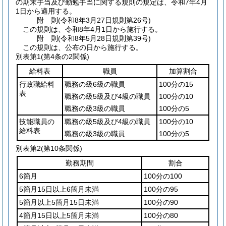
の期末手当及び勤勉手当に関する規則の規定は、令和7年4月
1日から適用する。
附
則
(令和8年3月27日
規則第26号)
この規則は、令和8年4月1日から施行する。
附
則
(令和8年5月28日
規則第39号)
この規則は、公布の日から施行する。
別表第1
(第4条の2関係)
給料表
職員
加算割合
行政職給料
職務の級6級の職員
100分の15
表
職務の級5級及び4級の職員
100分の10
職務の級3級の職員
100分の5
技能職員の
職務の級5級及び4級の職員
100分の10
給料表
職務の級3級の職員
100分の5
別表第2
(第10条関係)
勤務期間
割合
6箇月
100分の100
5箇月15日以上6箇月未満
100分の95
5箇月以上5箇月15日未満
100分の90
4箇月15日以上5箇月未満
100分の80