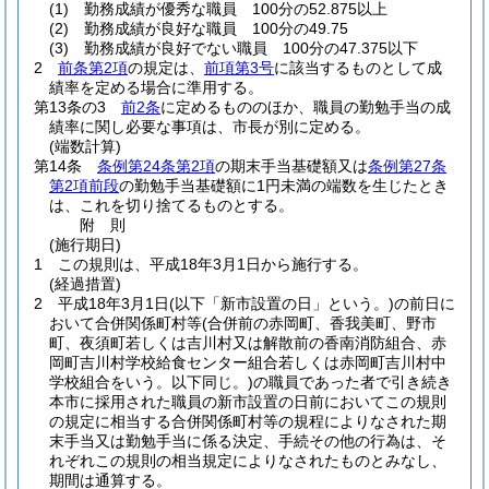
(1)
勤務成績が優秀な職員 100分の52.875以上
(2)
勤務成績が良好な職員 100分の49.75
(3)
勤務成績が良好でない職員 100分の47.375以下
2
前条第2項
の規定は、
前項第3号
に該当するものとして成
績率を定める場合に準用する。
第13条の3
前2条
に定めるもののほか、職員の勤勉手当の成
績率に関し必要な事項は、市長が別に定める。
(端数計算)
第14条
条例第24条第2項
の期末手当基礎額又は
条例第27条
第2項前段
の勤勉手当基礎額に1円未満の端数を生じたとき
は、これを切り捨てるものとする。
附
則
(施行期日)
1
この規則は、平成18年3月1日から施行する。
(経過措置)
2
平成18年3月1日
(以下「新市設置の日」という。)
の前日に
おいて合併関係町村等
(合併前の赤岡町、香我美町、野市
町、夜須町若しくは吉川村又は解散前の香南消防組合、赤
岡町吉川村学校給食センター組合若しくは赤岡町吉川村中
学校組合をいう。以下同じ。)
の職員であった者で引き続き
本市に採用された職員の新市設置の日前においてこの規則
の規定に相当する合併関係町村等の規程によりなされた期
末手当又は勤勉手当に係る決定、手続その他の行為は、そ
れぞれこの規則の相当規定によりなされたものとみなし、
期間は通算する。