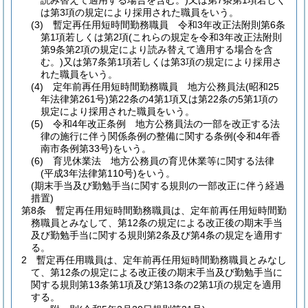
読み替えて適用する場合を含む。)
又は第7条第1項若しく
は第3項の規定により採用された職員をいう。
(3)
暫定再任用短時間勤務職員 令和3年改正法附則第6条
第1項若しくは第2項
(これらの規定を令和3年改正法附則
第9条第2項の規定により読み替えて適用する場合を含
む。)
又は第7条第1項若しくは第3項の規定により採用さ
れた職員をいう。
(4)
定年前再任用短時間勤務職員 地方公務員法
(昭和25
年法律第261号)
第22条の4第1項又は第22条の5第1項の
規定により採用された職員をいう。
(5)
令和4年改正条例 地方公務員法の一部を改正する法
律の施行に伴う関係条例の整備に関する条例
(令和4年香
南市条例第33号)
をいう。
(6)
育児休業法 地方公務員の育児休業等に関する法律
(平成3年法律第110号)
をいう。
(期末手当及び勤勉手当に関する規則の一部改正に伴う経過
措置)
第8条
暫定再任用短時間勤務職員は、定年前再任用短時間勤
務職員とみなして、第12条の規定による改正後の期末手当
及び勤勉手当に関する規則第2条及び第4条の規定を適用す
る。
2
暫定再任用職員は、定年前再任用短時間勤務職員とみなし
て、第12条の規定による改正後の期末手当及び勤勉手当に
関する規則第13条第1項及び第13条の2第1項の規定を適用
する。