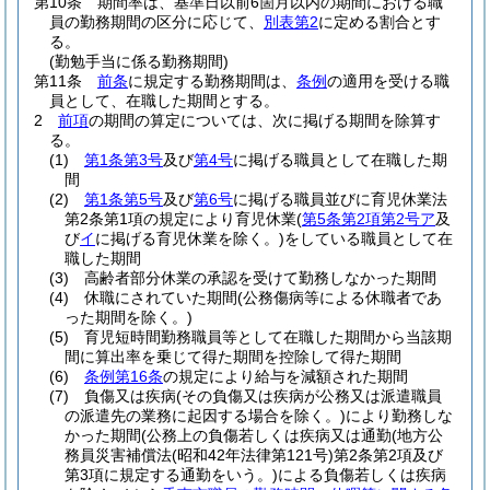
第10条
期間率は、基準日以前6箇月以内の期間における職
員の勤務期間の区分に応じて、
別表第2
に定める割合とす
る。
(勤勉手当に係る勤務期間)
第11条
前条
に規定する勤務期間は、
条例
の適用を受ける職
員として、在職した期間とする。
2
前項
の期間の算定については、次に掲げる期間を除算す
る。
(1)
第1条第3号
及び
第4号
に掲げる職員として在職した期
間
(2)
第1条第5号
及び
第6号
に掲げる職員並びに育児休業法
第2条第1項の規定により育児休業
(
第5条第2項第2号ア
及
び
イ
に掲げる育児休業を除く。)
をしている職員として在
職した期間
(3)
高齢者部分休業の承認を受けて勤務しなかった期間
(4)
休職にされていた期間
(公務傷病等による休職者であ
った期間を除く。)
(5)
育児短時間勤務職員等として在職した期間から当該期
間に算出率を乗じて得た期間を控除して得た期間
(6)
条例第16条
の規定により給与を減額された期間
(7)
負傷又は疾病
(その負傷又は疾病が公務又は派遣職員
の派遣先の業務に起因する場合を除く。)
により勤務しな
かった期間
(公務上の負傷若しくは疾病又は通勤
(地方公
務員災害補償法
(昭和42年法律第121号)
第2条第2項及び
第3項に規定する通勤をいう。)
による負傷若しくは疾病