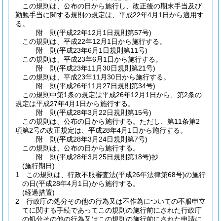
この規則は、公布の日から施行し、改正後の期末手当及び
勤勉手当に関する規則の規定は、平成22年4月1日から適用す
る。
附
則
(平成22年12月1日
規則第57号)
この規則は、平成22年12月1日から施行する。
附
則
(平成23年6月1日
規則第11号)
この規則は、平成23年6月1日から施行する。
附
則
(平成23年11月30日
規則第21号)
この規則は、平成23年11月30日から施行する。
附
則
(平成26年11月27日
規則第34号)
この規則中第1条の規定は平成26年12月1日から、第2条の
規定は平成27年4月1日から施行する。
附
則
(平成28年3月22日
規則第15号)
この規則は、公布の日から施行する。
ただし、第11条第2
項第2号の改正規定は、平成28年4月1日から施行する。
附
則
(平成28年3月24日
規則第7号)
この規則は、公布の日から施行する。
附
則
(平成28年3月25日
規則第18号)
抄
(施行期日)
1
この規則は、行政不服審査法
(平成26年法律第68号)
の施行
の日
(平成28年4月1日)
から施行する。
(経過措置)
2
行政庁の処分その他の行為又は不作為についての不服申立
てに関する手続であってこの規則の施行前にされた行政庁
の処分その他の行為又はこの規則の施行前にされた申請に