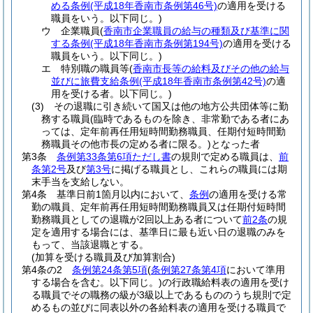
める条例
(平成18年香南市条例第46号)
の適用を受ける
職員をいう。以下同じ。)
ウ
企業職員
(
香南市企業職員の給与の種類及び基準に関
する条例
(平成18年香南市条例第194号)
の適用を受ける
職員をいう。以下同じ。)
エ
特別職の職員等
(
香南市長等の給料及びその他の給与
並びに旅費支給条例
(平成18年香南市条例第42号)
の適
用を受ける者。以下同じ。)
(3)
その退職に引き続いて国又は他の地方公共団体等に勤
務する職員
(臨時であるものを除き、非常勤である者にあ
っては、定年前再任用短時間勤務職員、任期付短時間勤
務職員その他市長の定める者に限る。)
となった者
第3条
条例第33条第6項ただし書
の規則で定める職員は、
前
条第2号
及び
第3号
に掲げる職員とし、これらの職員には期
末手当を支給しない。
第4条
基準日前1箇月以内において、
条例
の適用を受ける常
勤の職員、定年前再任用短時間勤務職員又は任期付短時間
勤務職員としての退職が2回以上ある者について
前2条
の規
定を適用する場合には、基準日に最も近い日の退職のみを
もって、当該退職とする。
(加算を受ける職員及び加算割合)
第4条の2
条例第24条第5項
(
条例第27条第4項
において準用
する場合を含む。以下同じ。)
の行政職給料表の適用を受け
る職員でその職務の級が3級以上であるもののうち規則で定
めるもの並びに同表以外の各給料表の適用を受ける職員で