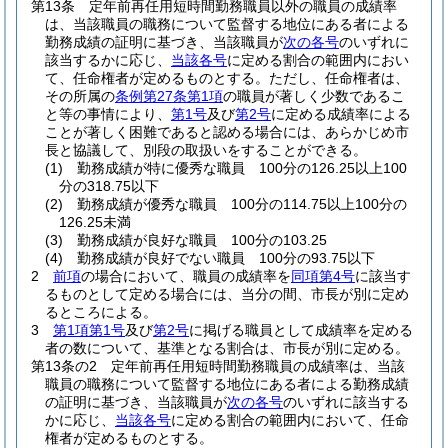
第13条
定年前再任用短時間勤務職員以外の職員の成績率
は、当該職員の職務について監督する地位にある者による
勤務成績の証明に基づき、当該職員が
次の各号
のいずれに
該当するかに応じ、
当該各号
に定める割合の範囲内におい
て、任命権者が定めるものとする。
ただし、任命権者は、
その所属の
条例第27条第1項
の職員が著しく少数であるこ
と等の事情により、
第1号
及び
第2号
に定める成績率による
ことが著しく困難であると認める場合には、あらかじめ市
長と協議して、別段の取扱いをすることができる。
(1)
勤務成績が特に優秀な職員 100分の126.25以上100
分の318.75以下
(2)
勤務成績が優秀な職員 100分の114.75以上100分の
126.25未満
(3)
勤務成績が良好な職員 100分の103.25
(4)
勤務成績が良好でない職員 100分の93.75以下
2
前項
の場合において、職員の成績率を
同項第4号
に該当す
るものとして定める場合には、当分の間、市長が別に定め
るところによる。
3
第1項第1号
及び
第2号
に掲げる職員として成績率を定める
者の数について、基準となる割合は、市長が別に定める。
第13条の2
定年前再任用短時間勤務職員の成績率は、当該
職員の職務について監督する地位にある者による勤務成績
の証明に基づき、当該職員が
次の各号
のいずれに該当する
かに応じ、
当該各号
に定める割合の範囲内において、任命
権者が定めるものとする。