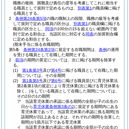
職務の複雑、困難及び責任の度等を考慮してこれに相当す
る職員として規則で定めるものは、
別表第1
の職員欄に掲げ
る職員とする。
2
条例第24条第5項
の職の職制上の段階、職務の級等を考慮
して規則で定める職員の区分は、
別表第1
の職員欄に掲げる
職員の区分とし、
同項
の100分の15を超えない範囲内で規
則で定める割合は、当該区分に対応する
同表
の加算割合欄
に定める割合とする。
(期末手当に係る在職期間)
第5条
条例第24条第2項
に規定する在職期間は、
条例
の適用
を受ける職員として在職した期間とする。
2
前項
の期間の算定については、次に掲げる期間を除算す
る。
(1)
第1条第3号
及び
第4号
に掲げる職員として在職した期
間については、その全期間
(2)
第1条第5号
及び
第6号
に掲げる職員並びに育児休業法
第2条第1項の規定により育児休業
(次に掲げる育児休業を
除く。)
をしている職員として在職した期間については、
その2分の1の期間
ア
当該育児休業の承認に係る期間の全部が子の出生の
日から
育児休業条例第3条の2
に規定する期間内にある
育児休業であって、当該育児休業の承認に係る期間
(当
該期間が2以上あるときは、それぞれの期間を合算した
期間)
が1箇月以下である育児休業
イ
当該育児休業の承認に係る期間の全部が子の出生の