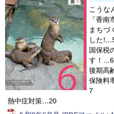
こうな
「香南
まちづ
した!…
国保税
す！…6
後期高
保険料
7
熱中症対策…20