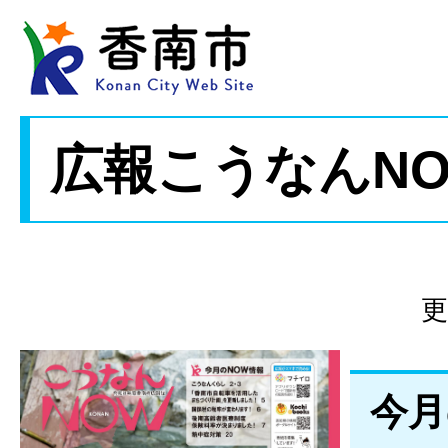
広報こうなんNO
更
今月