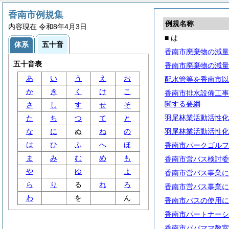
香南市例規集
例規名称
内容現在 令和8年4月3日
■ は
体系
五十音
香南市廃棄物の減量
五十音表
香南市廃棄物の減量
あ
い
う
え
お
配水管等を香南市以
か
き
く
け
こ
香南市排水設備工事
関する要綱
さ
し
す
せ
そ
羽尾林業活動活性化
た
ち
つ
て
と
な
に
ぬ
ね
の
羽尾林業活動活性化
は
ひ
ふ
へ
ほ
香南市パークゴルフ
ま
み
む
め
も
香南市営バス検討委
や
ゆ
よ
香南市営バス事業に
ら
り
る
れ
ろ
香南市営バス事業に
わ
を
ん
香南市バスの使用に
香南市パートナーシ
香南市パパママ教室