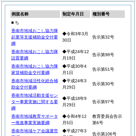
例規名称
制定年月日
種別番号
■ ち
香南市地域おこし協力隊
◆令和3年3月
起業等支援補助金交付要
告示第32号
30日
綱
香南市地域おこし協力隊
◆平成24年12
告示第98号
設置要綱
月19日
香南市地域おこし協力隊
◆平成30年4
告示第51号
家賃補助金交付要綱
月1日
香南市地域活性化総合補
◆平成24年3
告示第30号
助金交付要綱
月29日
香南市地域活動支援セン
◆平成18年9
ター事業実施に関する要
告示第97号
月29日
綱
香南市地域教育サポータ
◆令和4年12
教育委員会告示
ー推進事業実施要綱
月5日
第6号
香南市地域ケア会議運営
◆平成27年3
告示第106号