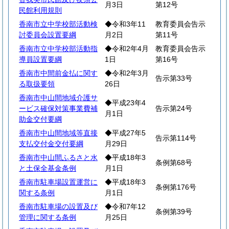
月3日
第12号
民館利用規則
香南市立中学校部活動検
◆令和3年11
教育委員会告示
討委員会設置要綱
月2日
第11号
香南市立中学校部活動指
◆令和2年4月
教育委員会告示
導員設置要綱
1日
第16号
香南市中間前金払に関す
◆令和2年3月
告示第33号
る取扱要領
26日
香南市中山間地域介護サ
◆平成23年4
ービス確保対策事業費補
告示第24号
月1日
助金交付要綱
香南市中山間地域等直接
◆平成27年5
告示第114号
支払交付金交付要綱
月29日
香南市中山間ふるさと水
◆平成18年3
条例第68号
と土保全基金条例
月1日
香南市駐車場設置運営に
◆平成18年3
条例第176号
関する条例
月1日
香南市駐車場の設置及び
◆令和7年12
条例第39号
管理に関する条例
月25日