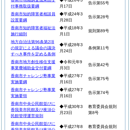
香南市地籍調査成果品交
◆平成26年3
告示第55号
付事務取扱要綱
月17日
香南市知的障害者相談員
◆平成24年3
告示第28号
設置要綱
月28日
香南市知的障害者福祉法
◆平成18年3
規則第89号
施行細則
月1日
地方自治法第96条第2項
◆平成28年3
の規定による議会の議決
条例第11号
月24日
すべき事件を定める条例
香南市地方創生移住支援
◆令和元年9
告示第42号
事業費補助金交付要綱
月3日
香南市チャレンジ塾事業
◆平成27年7
告示第75号
実施要綱
月16日
香南市チャレンジ塾事業
◆平成27年7
告示第74号
実施要領
月16日
香南市中央公民館並びに
◆平成30年3
教育委員会規則
香我美市民館及び夜須公
月23日
第8号
民館管理運営規則
香南市中央公民館並びに
◆平成27年8
教育委員会規則
香我美市民館及び夜須公