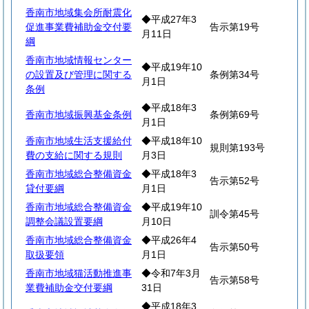
香南市地域集会所耐震化
◆平成27年3
促進事業費補助金交付要
告示第19号
月11日
綱
香南市地域情報センター
◆平成19年10
の設置及び管理に関する
条例第34号
月1日
条例
◆平成18年3
香南市地域振興基金条例
条例第69号
月1日
香南市地域生活支援給付
◆平成18年10
規則第193号
費の支給に関する規則
月3日
香南市地域総合整備資金
◆平成18年3
告示第52号
貸付要綱
月1日
香南市地域総合整備資金
◆平成19年10
訓令第45号
調整会議設置要綱
月10日
香南市地域総合整備資金
◆平成26年4
告示第50号
取扱要領
月1日
香南市地域猫活動推進事
◆令和7年3月
告示第58号
業費補助金交付要綱
31日
◆平成18年3