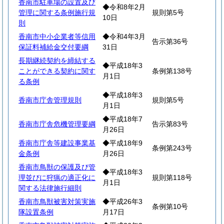
香南市駐車場の設置及び
◆令和8年2月
管理に関する条例施行規
規則第5号
10日
則
香南市中小企業者等信用
◆令和4年3月
告示第36号
保証料補給金交付要綱
31日
長期継続契約を締結する
◆平成18年3
ことができる契約に関す
条例第138号
月1日
る条例
◆平成18年3
香南市庁舎管理規則
規則第5号
月1日
◆平成18年7
香南市庁舎危機管理要綱
告示第83号
月26日
香南市庁舎等建設事業基
◆平成18年9
条例第243号
金条例
月26日
香南市鳥獣の保護及び管
◆平成18年3
理並びに狩猟の適正化に
規則第118号
月1日
関する法律施行細則
香南市鳥獣被害対策実施
◆平成26年3
条例第10号
隊設置条例
月17日