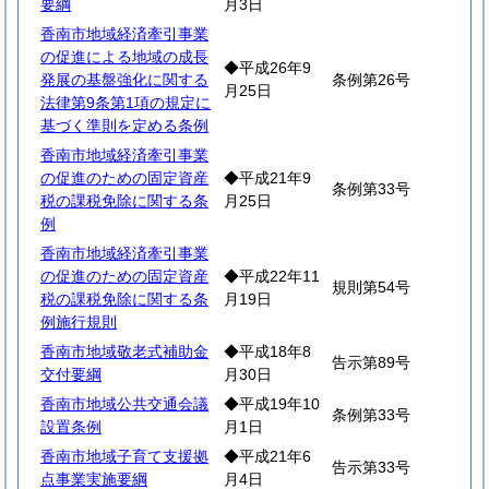
要綱
月3日
香南市地域経済牽引事業
の促進による地域の成長
◆平成26年9
発展の基盤強化に関する
条例第26号
月25日
法律第9条第1項の規定に
基づく準則を定める条例
香南市地域経済牽引事業
の促進のための固定資産
◆平成21年9
条例第33号
税の課税免除に関する条
月25日
例
香南市地域経済牽引事業
の促進のための固定資産
◆平成22年11
規則第54号
税の課税免除に関する条
月19日
例施行規則
香南市地域敬老式補助金
◆平成18年8
告示第89号
交付要綱
月30日
香南市地域公共交通会議
◆平成19年10
条例第33号
設置条例
月1日
香南市地域子育て支援拠
◆平成21年6
告示第33号
点事業実施要綱
月4日