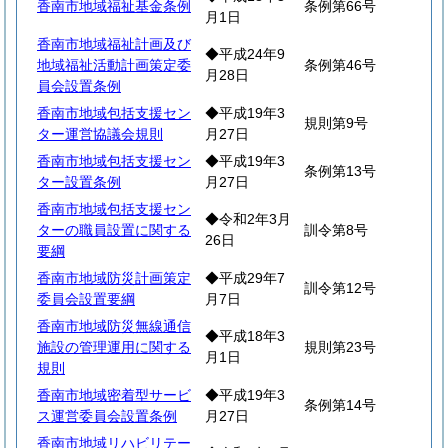
香南市地域福祉基金条例
条例第66号
月1日
香南市地域福祉計画及び
◆平成24年9
地域福祉活動計画策定委
条例第46号
月28日
員会設置条例
香南市地域包括支援セン
◆平成19年3
規則第9号
ター運営協議会規則
月27日
香南市地域包括支援セン
◆平成19年3
条例第13号
ター設置条例
月27日
香南市地域包括支援セン
◆令和2年3月
ターの職員設置に関する
訓令第8号
26日
要綱
香南市地域防災計画策定
◆平成29年7
訓令第12号
委員会設置要綱
月7日
香南市地域防災無線通信
◆平成18年3
施設の管理運用に関する
規則第23号
月1日
規則
香南市地域密着型サービ
◆平成19年3
条例第14号
ス運営委員会設置条例
月27日
香南市地域リハビリテー