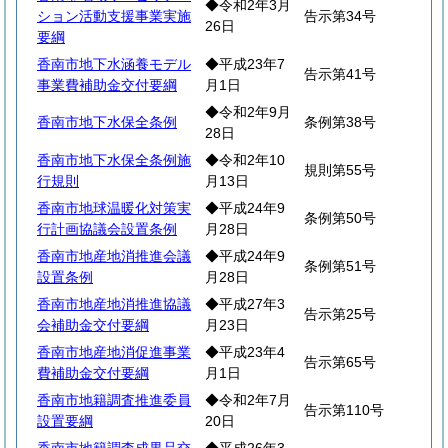
◆令和2年3月
ション活動支援事業実施
告示第34号
26日
要綱
香南市地下水涵養モデル
◆平成23年7
告示第41号
事業費補助金交付要綱
月1日
◆令和2年9月
香南市地下水保全条例
条例第38号
28日
香南市地下水保全条例施
◆令和2年10
規則第55号
行規則
月13日
香南市地球温暖化対策実
◆平成24年9
条例第50号
行計画協議会設置条例
月28日
香南市地産地消推進会議
◆平成24年9
条例第51号
設置条例
月28日
香南市地産地消推進協議
◆平成27年3
告示第25号
会補助金交付要綱
月23日
香南市地産地消促進事業
◆平成23年4
告示第65号
費補助金交付要綱
月1日
香南市地籍調査推進委員
◆令和2年7月
告示第110号
設置要綱
20日