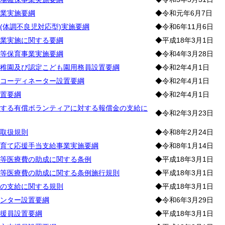
業実施要綱
◆令和元年6月7日
(体調不良児対応型)実施要綱
◆令和6年11月6日
業実施に関する要綱
◆平成18年3月1日
等保育事業実施要綱
◆令和4年3月28日
稚園及び認定こども園用務員設置要綱
◆令和2年4月1日
コーディネーター設置要綱
◆令和2年4月1日
置要綱
◆令和2年4月1日
する有償ボランティアに対する報償金の支給に
◆令和2年3月23日
取扱規則
◆令和8年2月24日
育て応援手当支給事業実施要綱
◆令和8年1月14日
等医療費の助成に関する条例
◆平成18年3月1日
等医療費の助成に関する条例施行規則
◆平成18年3月1日
の支給に関する規則
◆平成18年3月1日
ンター設置要綱
◆令和6年3月29日
援員設置要綱
◆平成18年3月1日