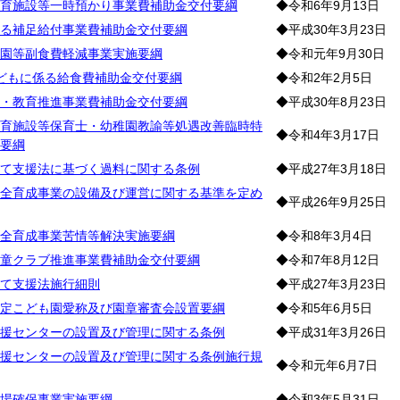
育施設等一時預かり事業費補助金交付要綱
◆令和6年9月13日
る補足給付事業費補助金交付要綱
◆平成30年3月23日
園等副食費軽減事業実施要綱
◆令和元年9月30日
どもに係る給食費補助金交付要綱
◆令和2年2月5日
・教育推進事業費補助金交付要綱
◆平成30年8月23日
育施設等保育士・幼稚園教諭等処遇改善臨時特
◆令和4年3月17日
要綱
て支援法に基づく過料に関する条例
◆平成27年3月18日
全育成事業の設備及び運営に関する基準を定め
◆平成26年9月25日
全育成事業苦情等解決実施要綱
◆令和8年3月4日
童クラブ推進事業費補助金交付要綱
◆令和7年8月12日
て支援法施行細則
◆平成27年3月23日
定こども園愛称及び園章審査会設置要綱
◆令和5年6月5日
援センターの設置及び管理に関する条例
◆平成31年3月26日
援センターの設置及び管理に関する条例施行規
◆令和元年6月7日
場確保事業実施要綱
◆令和3年5月31日