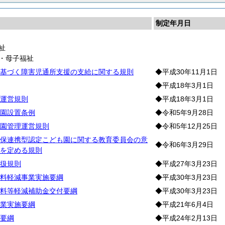
制定年月日
祉
・母子福祉
基づく障害児通所支援の支給に関する規則
◆平成30年11月1日
◆平成18年3月1日
運営規則
◆平成18年3月1日
園設置条例
◆令和5年9月28日
園管理運営規則
◆令和5年12月25日
保連携型認定こども園に関する教育委員会の意
◆令和6年3月29日
を定める規則
扱規則
◆平成27年3月23日
料軽減事業実施要綱
◆平成30年3月23日
料等軽減補助金交付要綱
◆平成30年3月23日
業実施要綱
◆平成21年6月4日
要綱
◆平成24年2月13日