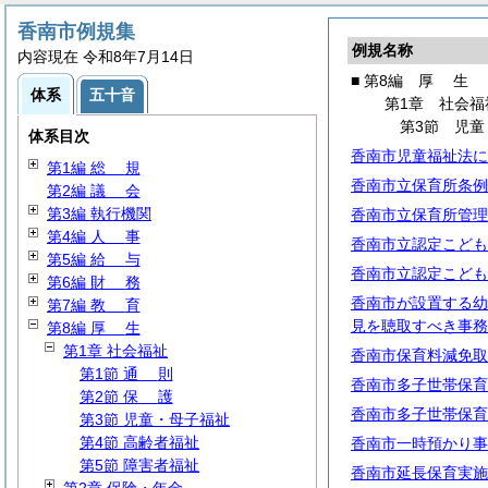
香南市例規集
例規名称
内容現在 令和8年7月14日
■ 第8編
厚
生
体系
五十音
第1章 社会福
第3節 児童
体系目次
香南市児童福祉法に
第1編
総
規
香南市立保育所条例
第2編
議
会
第3編 執行機関
香南市立保育所管理
第4編
人
事
香南市立認定こども
第5編
給
与
香南市立認定こども
第6編
財
務
香南市が設置する幼
第7編
教
育
見を聴取すべき事務
第8編
厚
生
第1章 社会福祉
香南市保育料減免取
第1節
通
則
香南市多子世帯保育
第2節
保
護
香南市多子世帯保育
第3節 児童・母子福祉
第4節 高齢者福祉
香南市一時預かり事
第5節 障害者福祉
香南市延長保育実施