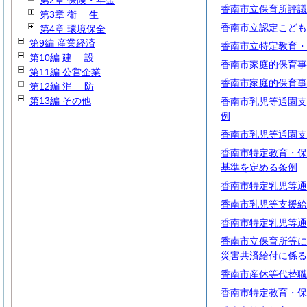
第2章 保険・年金
香南市立保育所評議
第3章
衛
生
香南市立認定こども
第4章 環境保全
第9編 産業経済
香南市立特定教育・
第10編
建
設
香南市家庭的保育事
第11編 公営企業
香南市家庭的保育事
第12編
消
防
第13編 その他
香南市乳児等通園支
例
香南市乳児等通園支
香南市特定教育・保
基準を定める条例
香南市特定乳児等通
香南市乳児等支援給
香南市特定乳児等通
香南市立保育所等に
災害共済給付に係る
香南市産休等代替職
香南市特定教育・保